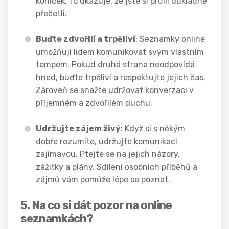
koníček. To ukazuje, že jste si profil důkladně
přečetli.
Buďte zdvořilí a trpěliví
: Seznamky online
umožňují lidem komunikovat svým vlastním
tempem. Pokud druhá strana neodpovídá
hned, buďte trpěliví a respektujte jejich čas.
Zároveň se snažte udržovat konverzaci v
příjemném a zdvořilém duchu.
Udržujte zájem živý
: Když si s někým
dobře rozumíte, udržujte komunikaci
zajímavou. Ptejte se na jejich názory,
zážitky a plány. Sdílení osobních příběhů a
zájmů vám pomůže lépe se poznat.
5. Na co si dát pozor na online
seznamkách?