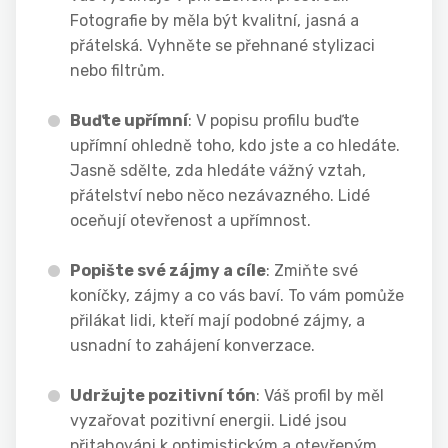
Fotografie by měla být kvalitní, jasná a
přátelská. Vyhněte se přehnané stylizaci
nebo filtrům.
Buďte upřímní
: V popisu profilu buďte
upřímní ohledně toho, kdo jste a co hledáte.
Jasně sdělte, zda hledáte vážný vztah,
přátelství nebo něco nezávazného. Lidé
oceňují otevřenost a upřímnost.
Popište své zájmy a cíle
: Zmiňte své
koníčky, zájmy a co vás baví. To vám pomůže
přilákat lidi, kteří mají podobné zájmy, a
usnadní to zahájení konverzace.
Udržujte pozitivní tón
: Váš profil by měl
vyzařovat pozitivní energii. Lidé jsou
přitahováni k optimistickým a otevřeným