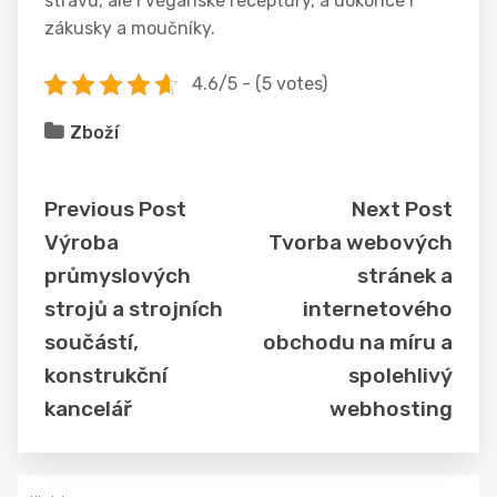
stravu, ale i veganské receptury, a dokonce i
zákusky a moučníky.
4.6/5 - (5 votes)
Zboží
Previous Post
Next Post
Výroba
Tvorba webových
průmyslových
stránek a
strojů a strojních
internetového
součástí,
obchodu na míru a
konstrukční
spolehlivý
kancelář
webhosting
Vyhledávání