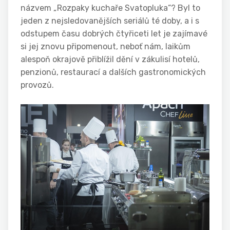
názvem „Rozpaky kuchaře Svatopluka“? Byl to
jeden z nejsledovanějších seriálů té doby, a i s
odstupem času dobrých čtyřiceti let je zajímavé
si jej znovu připomenout, neboť nám, laikům
alespoň okrajově přiblížil dění v zákulisí hotelů,
penzionů, restaurací a dalších gastronomických
provozů.