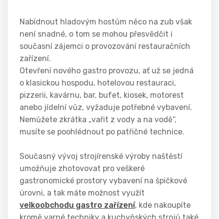
Nabídnout hladovým hostům něco na zub však
není snadné, o tom se mohou přesvědčit i
současní zájemci o provozování restauračních
zařízení.
Otevření nového gastro provozu, ať už se jedná
o klasickou hospodu, hotelovou restauraci,
pizzerii, kavárnu, bar, bufet, kiosek, motorest
anebo jídelní vůz, vyžaduje potřebné vybavení.
Nemůžete zkrátka „vařit z vody a na vodě“,
musíte se poohlédnout po patřičné technice.
Současný vývoj strojírenské výroby naštěstí
umožňuje zhotovovat pro veškeré
gastronomické prostory vybavení na špičkové
úrovni, a tak máte možnost využít
velkoobchodu gastro zařízení
, kde nakoupíte
kromě varné techniky a kuchyňských strojů také