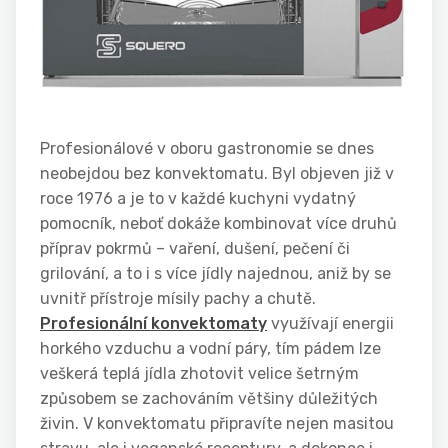
Profesionálové v oboru gastronomie se dnes
neobejdou bez konvektomatu. Byl objeven již v
roce 1976 a je to v každé kuchyni vydatný
pomocník, neboť dokáže kombinovat více druhů
příprav pokrmů – vaření, dušení, pečení či
grilování, a to i s více jídly najednou, aniž by se
uvnitř přístroje mísily pachy a chutě.
Profesionální konvektomaty
využívají energii
horkého vzduchu a vodní páry, tím pádem lze
veškerá teplá jídla zhotovit velice šetrným
způsobem se zachováním většiny důležitých
živin. V konvektomatu připravíte nejen masitou