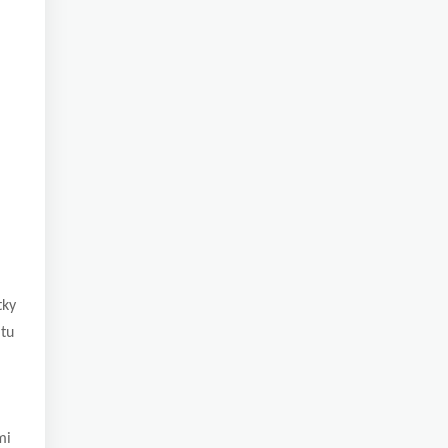
tky
 tu
mi