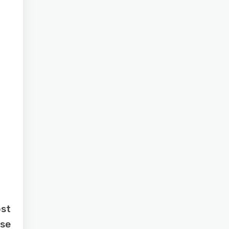
ost
 se