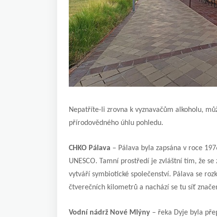
Nepatříte-li zrovna k vyznavačům alkoholu, mů
přírodovědného úhlu pohledu.
CHKO Pálava
– Pálava byla zapsána v roce 197
UNESCO. Tamní prostředí je zvláštní tím, že se
vytváří symbiotické společenství. Pálava se r
čtverečních kilometrů a nachází se tu síť značen
Vodní nádrž Nové Mlýny
– řeka Dyje byla pře