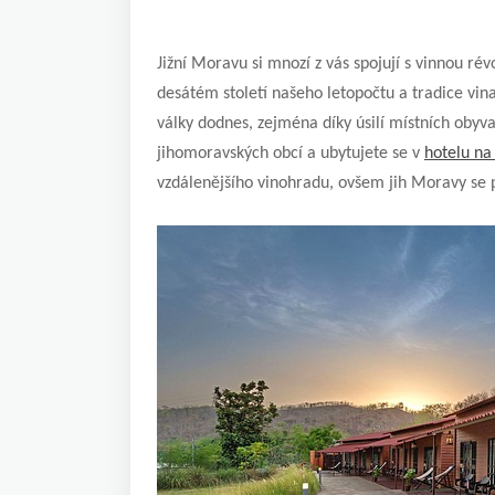
Jižní Moravu si mnozí z vás spojují s vinnou ré
desátém století našeho letopočtu a tradice vina
války dodnes, zejména díky úsilí místních obyv
jihomoravských obcí a ubytujete se v
hotelu na
vzdálenějšího vinohradu, ovšem jih Moravy se p