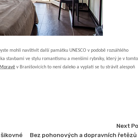
byste mohli navštívit další památku UNESCO v podobě rozsáhlého
ika stavbami ve stylu romantismu a menšími rybníky, který je v tomto
í Moravě
v Branišovicích to není daleko a vyplatí se tu strávit alespoň
Next P
 šikovné
Bez pohonových a dopravních řetězů