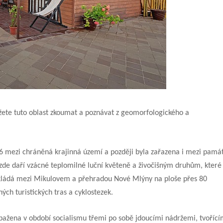
žete tuto oblast zkoumat a poznávat z geomorfologického a
6 mezi chráněná krajinná území a později byla zařazena i mezi pamá
 zde daří vzácné teplomilné luční květeně a živočišným druhům, které
ozkládá mezi Mikulovem a přehradou Nové Mlýny na ploše přes 80
ých turistických tras a cyklostezek.
pažena v období socialismu třemi po sobě jdoucími nádržemi, tvořící