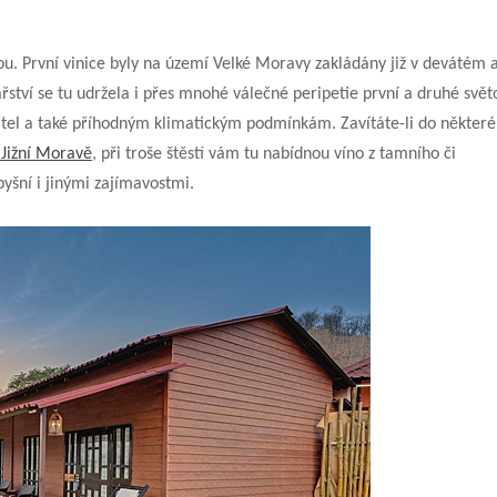
vou. První vinice byly na území Velké Moravy zakládány již v devátém 
řství se tu udržela i přes mnohé válečné peripetie první a druhé svět
atel a také příhodným klimatickým podmínkám. Zavítáte-li do některé
 Jižní Moravě
, při troše štěstí vám tu nabídnou víno z tamního či
yšní i jinými zajímavostmi.