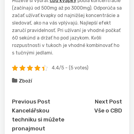
Môžete si vybrať
cbd kvapky
podľa koncentrácie
(začínajú od 500mg až po 3000mg). Odporúča sa
začať užívať kvapky od najnižšej koncentrácie a
sledovať, ako na vás vplývajú. Najlepší efekt
zaručí pravidelnosť. Pri užívaní je vhodné počkať
60 sekúnd a držať ho pod jazykom. Kvôli
rozpustnosti v tukoch je vhodné kombinovať ho
s tučnými jedlami.
4.4/5 - (5 votes)
Zboží
Previous Post
Next Post
Kancelářskou
Vše o CBD
techniku si můžete
pronajmout