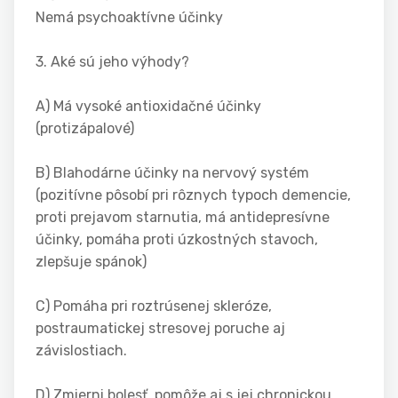
Nemá psychoaktívne účinky
3. Aké sú jeho výhody?
A) Má vysoké antioxidačné účinky
(protizápalové)
B) Blahodárne účinky na nervový systém
(pozitívne pôsobí pri rôznych typoch demencie,
proti prejavom starnutia, má antidepresívne
účinky, pomáha proti úzkostných stavoch,
zlepšuje spánok)
C) Pomáha pri roztrúsenej skleróze,
postraumatickej stresovej poruche aj
závislostiach.
D) Zmierni bolesť, pomôže aj s jej chronickou