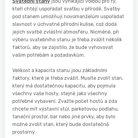
Svatební stany
jsou vynikající volbou pro ty,
kteří chtějí uspořádat svatbu v přírodě. Svatby
pod stanem umožňují novomanželům uspořádat
slavnost v úchvatné přírodní kulise, což dodá
jejich svatbě zvláštní atmosféru. Nicméně, při
výběru svatebního stanu je třeba zvážit několik
faktorů, aby se zajistilo, že bude vyhovovat
vašim potřebám a požadavkům.
Velikost a kapacita stanu jsou základními
faktory, které je třeba zvážit. Musíte zvolit stan,
který má dostatečnou kapacitu, aby pojmula
všechny vaše hosty, stejně jako všechny
potřebné vybavení. Zvažte počet hostů a zda
chcete mít výstavní stůl, parketovou podlahu,
taneční prostor, bar nebo jiné prvky, aby bylo
možné zvolit stan, který bude dostatečně
prostorný.