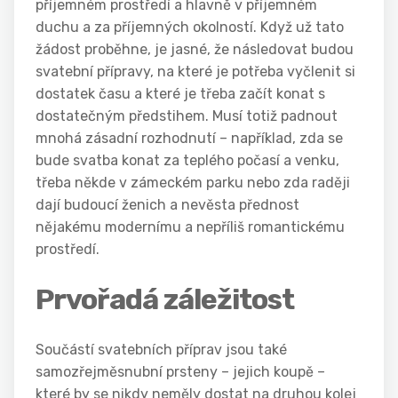
příjemném prostředí a hlavně v příjemném
duchu a za příjemných okolností. Když už tato
žádost proběhne, je jasné, že následovat budou
svatební přípravy, na které je potřeba vyčlenit si
dostatek času a které je třeba začít konat s
dostatečným předstihem. Musí totiž padnout
mnohá zásadní rozhodnutí – například, zda se
bude svatba konat za teplého počasí a venku,
třeba někde v zámeckém parku nebo zda raději
dají budoucí ženich a nevěsta přednost
nějakému modernímu a nepříliš romantickému
prostředí.
Prvořadá záležitost
Součástí svatebních příprav jsou také
samozřejmě
snubní prsteny
– jejich koupě –
které by se nikdy neměly dostat na druhou kolej