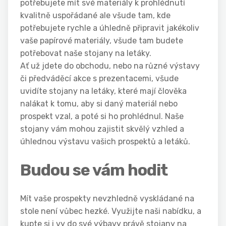
potřebujete mít své materiály k prohlédnutí
kvalitně uspořádané ale všude tam, kde
potřebujete rychle a úhledně připravit jakékoliv
vaše papírové materiály, všude tam budete
potřebovat naše stojany na letáky.
Ať už jdete do obchodu, nebo na různé výstavy
či předváděcí akce s prezentacemi, všude
uvidíte stojany na letáky, které mají člověka
nalákat k tomu, aby si daný materiál nebo
prospekt vzal, a poté si ho prohlédnul. Naše
stojany vám mohou zajistit skvělý vzhled a
úhlednou výstavu vašich prospektů a letáků.
Budou se vám hodit
Mít vaše prospekty nevzhledně vyskládané na
stole není vůbec hezké. Využijte naši nabídku, a
kupte si i vy do své výbavy právě
stojany na