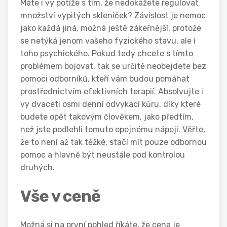
Máte i vy potíže s tím, že nedokážete regulovat
množství vypitých skleniček? Závislost je nemoc
jako každá jiná, možná ještě zákeřnější, protože
se netýká jenom vašeho fyzického stavu, ale i
toho psychického. Pokud tedy chcete s tímto
problémem bojovat, tak se určitě neobejdete bez
pomoci odborníků, kteří vám budou pomáhat
prostřednictvím efektivních terapií. Absolvujte i
vy dvaceti osmi denní odvykací kůru, díky které
budete opět takovým člověkem, jako předtím,
než jste podlehli tomuto opojnému nápoji. Věřte,
že to není až tak těžké, stačí mít pouze odbornou
pomoc a hlavně být neustále pod kontrolou
druhých.
Vše v ceně
Možná si na první pohled říkáte, že cena je