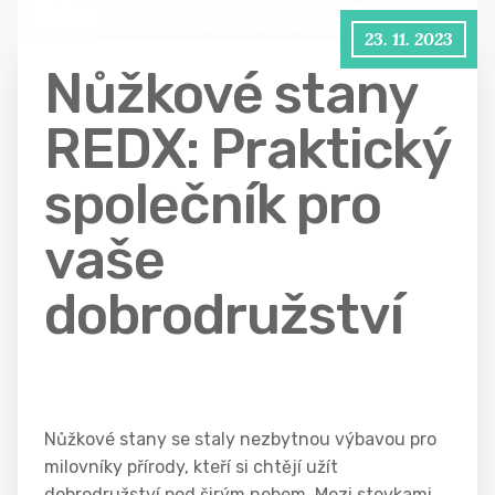
23. 11. 2023
Nůžkové stany
REDX: Praktický
společník pro
vaše
dobrodružství
Nůžkové stany se staly nezbytnou výbavou pro
milovníky přírody, kteří si chtějí užít
dobrodružství pod širým nebem. Mezi stovkami