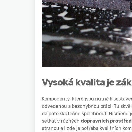
Vysoká kvalita je zá
Komponenty, které jsou nutné k sestave
odvedenou a bezchybnou práci. Tu skvě
dá poté skutečně spolehnout. Nicméně je
setkat v různých
dopravních prostřed
stranou a i zde je potřeba kvalitních ko