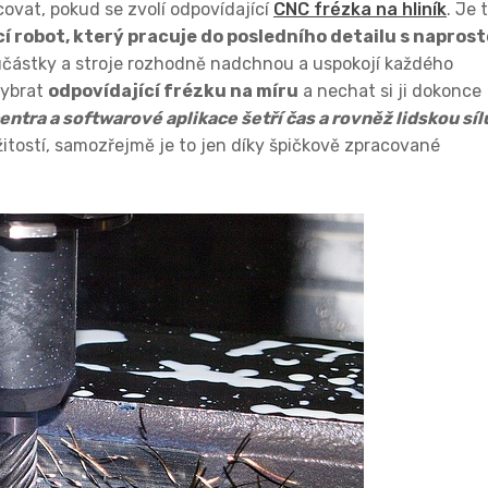
ovat, pokud se zvolí odpovídající
CNC frézka na hliník
. Je 
í robot, který pracuje do posledního detailu s napros
oučástky a stroje rozhodně nadchnou a uspokojí každého
vybrat
odpovídající frézku na míru
a nechat si ji dokonce
entra a softwarové aplikace šetří čas a rovněž lidskou síl
itostí, samozřejmě je to jen díky špičkově zpracované