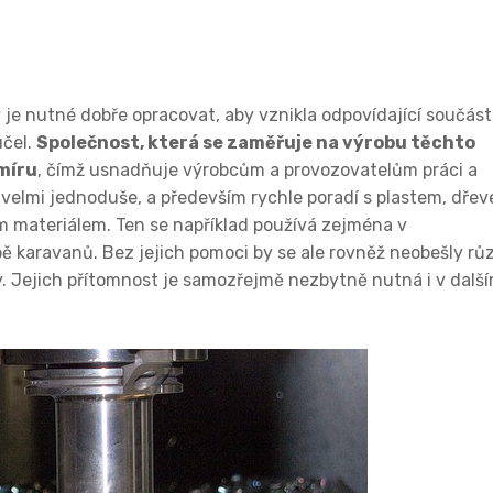
 je nutné dobře opracovat, aby vznikla odpovídající součás
účel.
Společnost, která se zaměřuje na výrobu těchto
míru
, čímž usnadňuje výrobcům a provozovatelům práci a
 velmi jednoduše, a především rychle poradí s plastem, dře
m materiálem. Ten se například používá zejména v
ě karavanů. Bez jejich pomoci by se ale rovněž neobešly rů
y. Jejich přítomnost je samozřejmě nezbytně nutná i v dalš