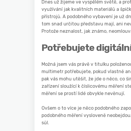
Dnes už žijeme ve vyspělém světě, a pro
využívání jak kvalitních materiálů a špi
přístrojů. A podobného vybavení je už dne
tom snad určitou představu mají, ani nevěd
Protože neznalost, jak známo, neomlouv
Potřebujete digitáln
Možná jsem vás právě v titulku položenou
multimetr
potřebujete, pokud vlastně ani
pak vás mohu utěšit, že jde o něco, co š
zařízení sloužící k číslicovému měření 
měření se prostí lidé obvykle nevěnují.
Ovšem o to více je něco podobného zapotř
podobného měření vysloveně neobejdou. T
sůl.