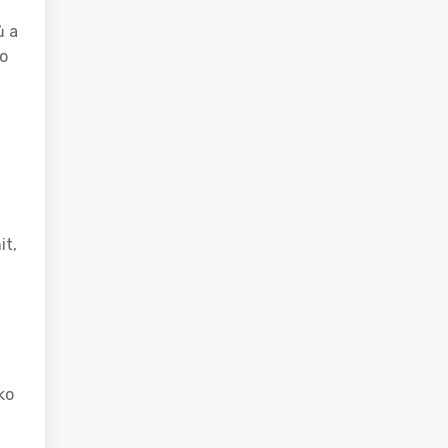
ů a
 o
it,
ko