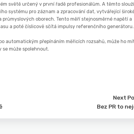
ém světě určený v první řadě profesionálům. A těmto slouž
lního systému pro záznam a zpracování dat, vytvářející širok
h a průmyslových oborech. Tento měří stejnosměrné napětí a
u a poté číslicově sčítá impulsy referenčního generátoru.
nebo automatickým přepínáním měřicích rozsahů, může ho mí
ty se může spolehnout.
Next P
ě
Bez PR to ne