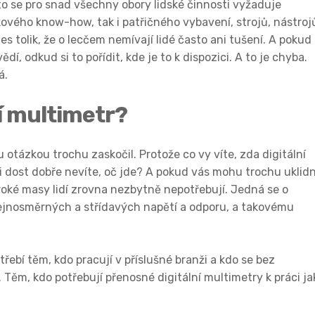
to se pro snad všechny obory lidské činnosti vyžaduje
čkového know-how, tak i patřičného vybavení, strojů, nástroj
s tolik, že o lecčem nemívají lidé často ani tušení. A pokud
í, odkud si to pořídit, kde je to k dispozici. A to je chyba.
á.
í multimetr?
 otázkou trochu zaskočil. Protože co vy víte, zda
digitální
 dost dobře nevíte, oč jde? A pokud vás mohu trochu uklidn
iroké masy lidí zrovna nezbytně nepotřebují. Jedná se o
stejnosměrných a střídavých napětí a odporu, a takovému
ebí těm, kdo pracují v příslušné branži a kdo se bez
ěm, kdo potřebují přenosné digitální multimetry k práci ja