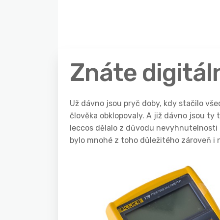
Znáte digitál
Už dávno jsou pryč doby, kdy stačilo vše
člověka obklopovaly. A již dávno jsou ty
leccos dělalo z důvodu nevyhnutelnosti t
bylo mnohé z toho důležitého zároveň i