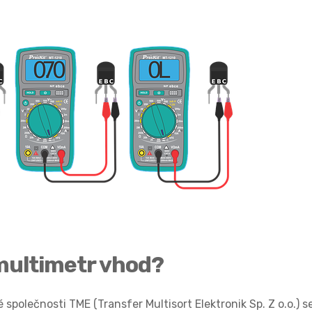
 multimetr vhod?
ké společnosti TME (Transfer Multisort Elektronik Sp. Z o.o.) s