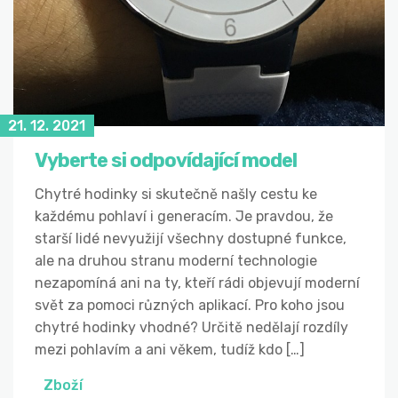
21. 12. 2021
Vyberte si odpovídající model
Chytré hodinky si skutečně našly cestu ke
každému pohlaví i generacím. Je pravdou, že
starší lidé nevyužijí všechny dostupné funkce,
ale na druhou stranu moderní technologie
nezapomíná ani na ty, kteří rádi objevují moderní
svět za pomoci různých aplikací. Pro koho jsou
chytré hodinky vhodné? Určitě nedělají rozdíly
mezi pohlavím a ani věkem, tudíž kdo […]
Zboží