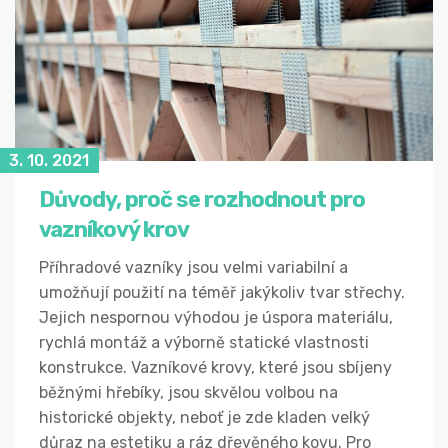
3. 10. 2021
Důvody, proč se rozhodnout pro
vazníkový krov
Příhradové vazníky jsou velmi variabilní a
umožňují použití na téměř jakýkoliv tvar střechy.
Jejich nespornou výhodou je úspora materiálu,
rychlá montáž a výborně statické vlastnosti
konstrukce. Vazníkové krovy, které jsou sbíjeny
běžnými hřebíky, jsou skvělou volbou na
historické objekty, neboť je zde kladen velký
důraz na estetiku a ráz dřevěného kovu. Pro