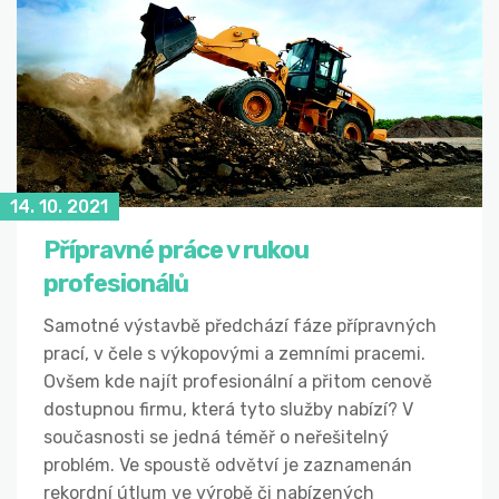
14. 10. 2021
Přípravné práce v rukou
profesionálů
Samotné výstavbě předchází fáze přípravných
prací, v čele s výkopovými a zemními pracemi.
Ovšem kde najít profesionální a přitom cenově
dostupnou firmu, která tyto služby nabízí? V
současnosti se jedná téměř o neřešitelný
problém. Ve spoustě odvětví je zaznamenán
rekordní útlum ve výrobě či nabízených